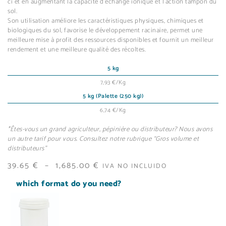
ci et en augmentant la capacité d’échange ionique et l’action tampon du
sol.
Son utilisation améliore les caractéristiques physiques, chimiques et
biologiques du sol, favorise le développement racinaire, permet une
meilleure mise à profit des ressources disponibles et fournit un meilleur
rendement et une meilleure qualité des récoltes.
5 kg
7,93 €/Kg
5 kg (Palette (250 kg))
6,74 €/Kg
*Êtes-vous un grand agriculteur, pépinière ou distributeur? Nous avons
un autre tarif pour vous. Consultez notre rubrique “Gros volume et
distributeurs”
39.65
€
–
1,685.00
€
IVA NO INCLUIDO
which format do you need?