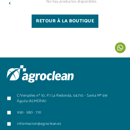
No hay productos disponibles
RETOUR À LA BOUTIQUE
C/Versalles nº 10, P.I La Redonda, 04710 - Santa Mª del
Águila (ALMERIA)
950 · 580 · 710
informacion@agroclean.es