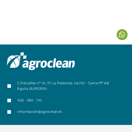
C/Versalles nº 10, P.I La Redonda, 04710 - Santa Mª del
Águila (ALMERIA)
950 · 580 · 710
informacion@agroclean.es