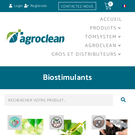
0
Login
Regístrate
CONTACTEZ-NOUS
ACCUEIL
PRODUITS
TOMSYSTEM
AGROCLEAN
GROS ET DISTRIBUTEURS
Biostimulants