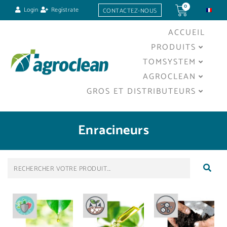
0
Login
Regístrate
CONTACTEZ-NOUS
ACCUEIL
PRODUITS
TOMSYSTEM
AGROCLEAN
GROS ET DISTRIBUTEURS
Enracineurs