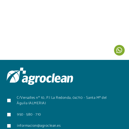
C/Versalles nº 10, P.I La Redonda, 04710 - Santa Mª del
Águila (ALMERIA)
950 · 580 · 710
informacion@agroclean.es