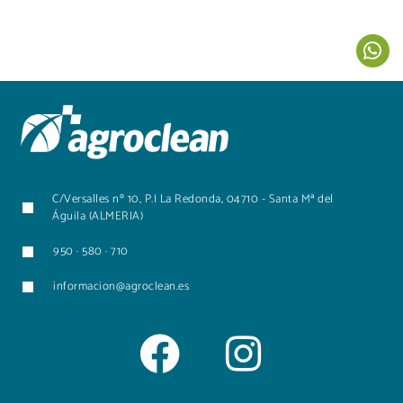
C/Versalles nº 10, P.I La Redonda, 04710 - Santa Mª del
Águila (ALMERIA)
950 · 580 · 710
informacion@agroclean.es